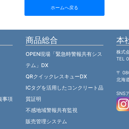
ホームへ戻る
商品総合
本
株式
OPEN現場「緊急時警報共有シス
TEL 
テム」DX
〒 08
QRクイックレスキューDX
北海道
ICタグを活用したコンクリート品
SNS
責事項
質証明
不感地域警報共有監視
販売管理システム