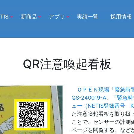
TIS
新商品
アプリ
実績一覧
採用情報
QR注意喚起看板
ＯＰＥＮ現場「緊急時警
QS-240019-A
、
「緊急時
ュー（NETIS登録番号 KT
た注意喚起看板を取り扱
ことで、センサーの計測
ページを閲覧する、など