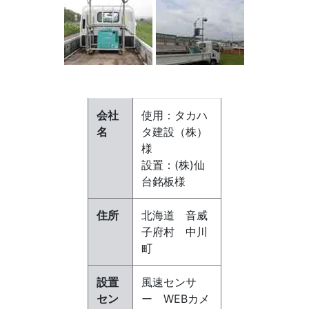
会社
使用：タカハ
名
タ建設（株）
様
設置：(株)仙
台銘板様
住所
北海道 音威
子府村 中川
町
設置
風速センサ
セン
ー WEBカメ